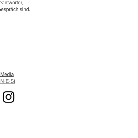
eantworter,
Gespräch sind.
 Media
 N·E·St