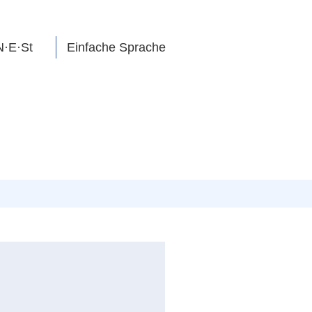
N·E·St
Einfache Sprache