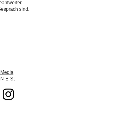
eantworter,
Gespräch sind.
 Media
 N·E·St