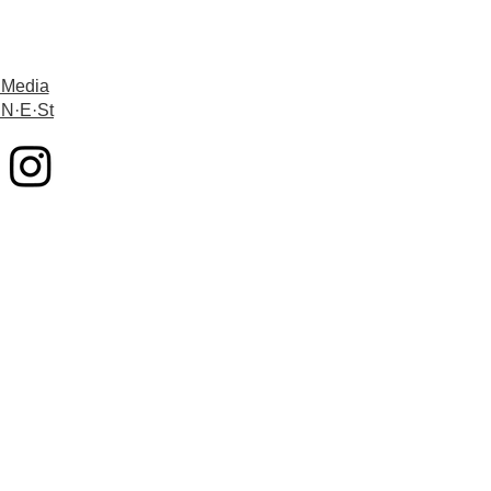
 Media
 N·E·St