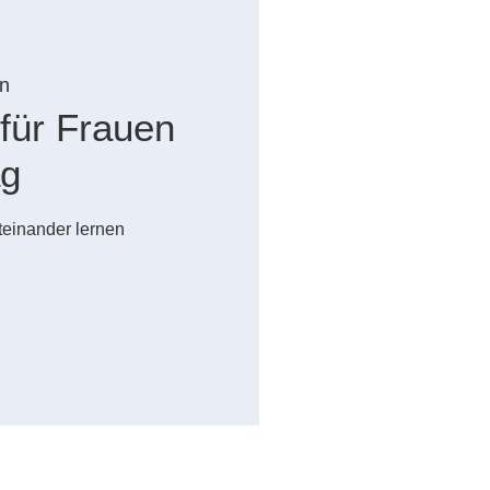
n
für Frauen
ag
teinander lernen