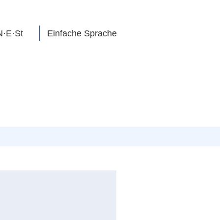
N·E·St
Einfache Sprache