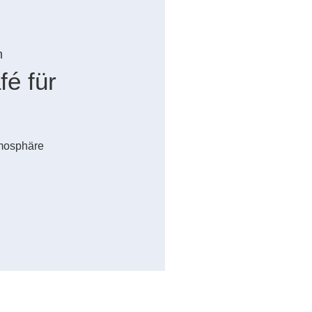
n
é für
tmosphäre