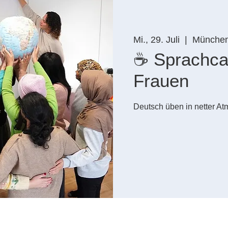
Mi., 29. Juli
  |  
Münche
☕ Sprachcaf
Frauen
Deutsch üben in netter A