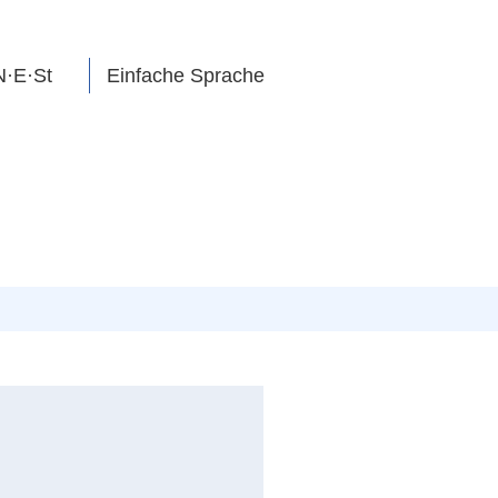
N·E·St
Einfache Sprache