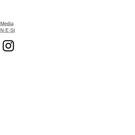
 Media
 N·E·St