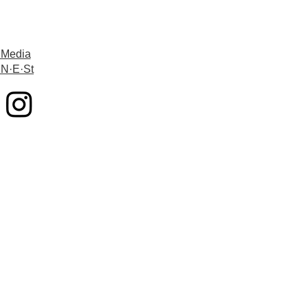
 Media
 N·E·St