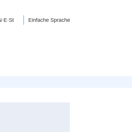
N·E·St
Einfache Sprache