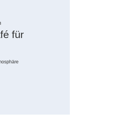
n
é für
tmosphäre