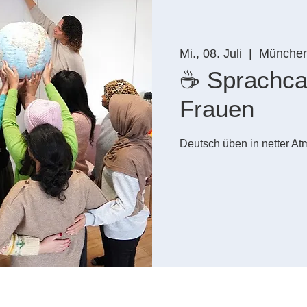
Mi., 08. Juli
  |  
Münche
☕ Sprachcaf
Frauen
Deutsch üben in netter A