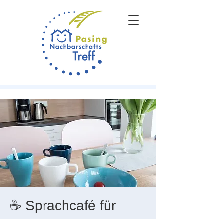
☕ Sprachcafé für