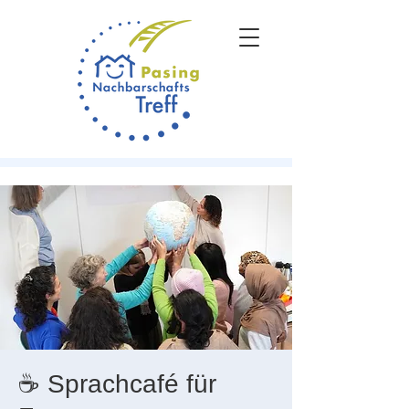
☕ Sprachcafé für