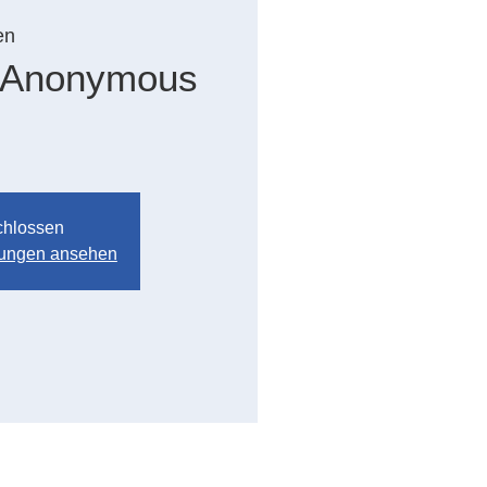
en
 Anonymous
chlossen
ltungen ansehen