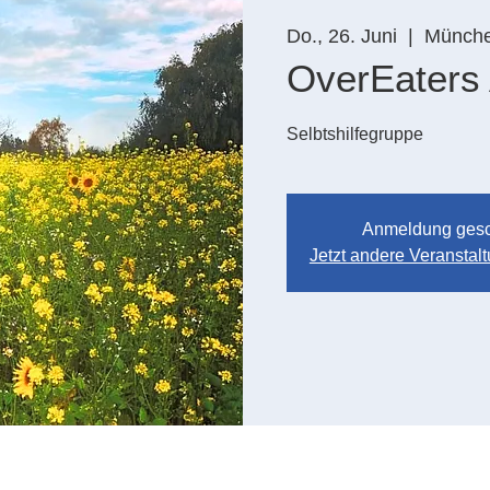
Do., 26. Juni
  |  
Münch
OverEaters
Selbtshilfegruppe
Anmeldung ges
Jetzt andere Veransta