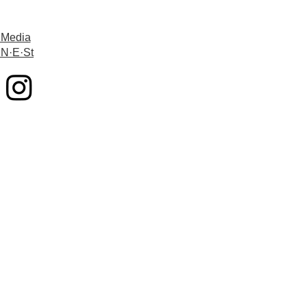
 Media
 N·E·St