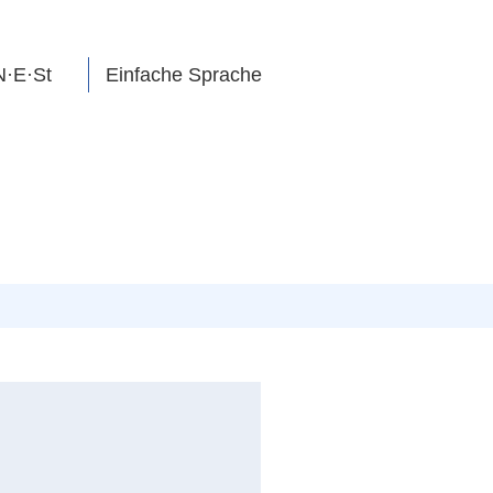
N·E·St
Einfache Sprache