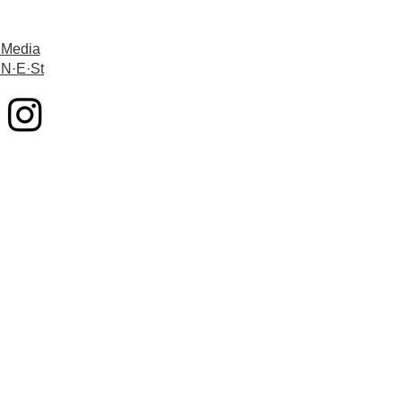
 Media
 N·E·St