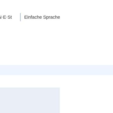
N·E·St
Einfache Sprache