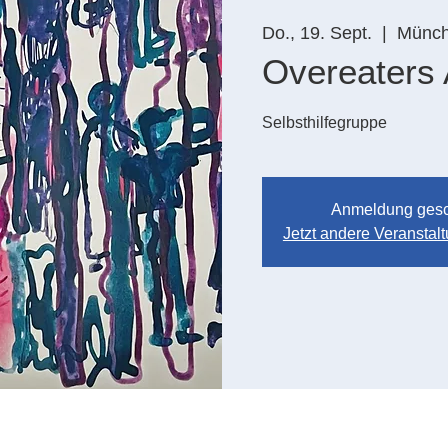
Do., 19. Sept.
  |  
Münc
Overeaters
Selbsthilfegruppe
Anmeldung ges
Jetzt andere Veransta