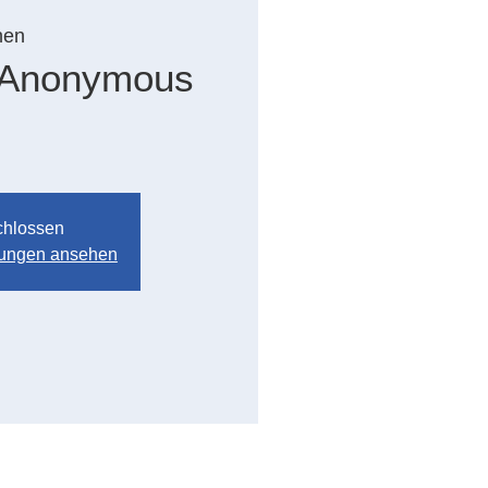
hen
 Anonymous
chlossen
ltungen ansehen