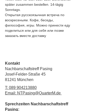
später zusammen bestellen. 14-tägig 
Sonntags.
Открытая русскоязычная встреча по 
воскресеньям. Кофе, беседы, 
философия, игры. Можно принести еду 
поделиться или для себя или позже 
заказать вместе доставку
Kontakt
Nachbarschaftstreff Pasing
Josef-Felder-Straße 45
81241 München
T:
089 904213880
Email: NTPasing@QuarterM.de
Sprechzeiten Nachbarschaftstreff
Pasing: