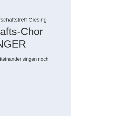
chaftstreff Giesing
afts-Chor
INGER
iteinander singen noch