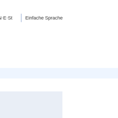
N·E·St
Einfache Sprache