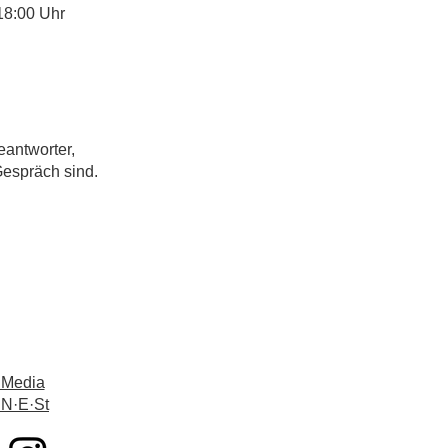
18:00 Uhr
eantworter,
Gespräch sind.
 Media
 N·E·St