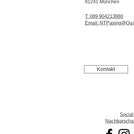
81241 München
T: 089 904213880
Email: NTPasing@Qua
Kontakt
Social
Nachbarschaft