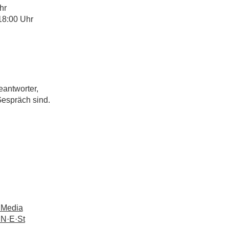
hr
18:00 Uhr
eantworter,
Gespräch sind.
 Media
 N·E·St