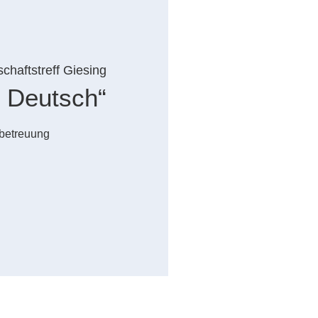
chaftstreff Giesing
 Deutsch“
rbetreuung