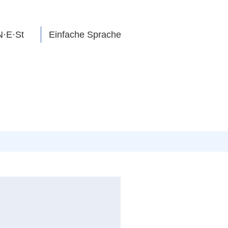
N·E·St
Einfache Sprache