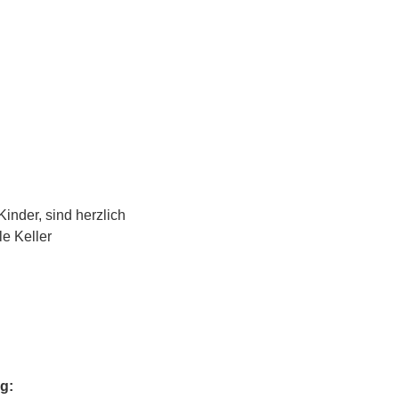
inder, sind herzlich 
e Keller 
g: