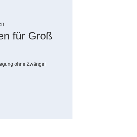
en
en für Groß
wegung ohne Zwänge!