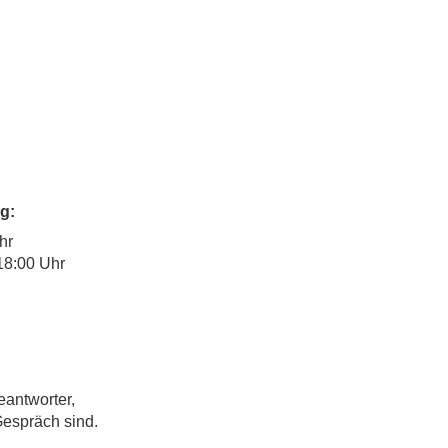
g:
hr
18:00 Uhr
eantworter,
Gespräch sind.