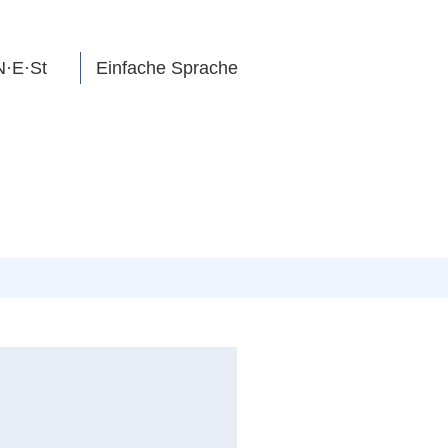
N·E·St
Einfache Sprache