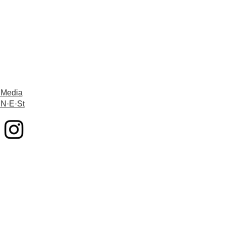
 Media
 N·E·St