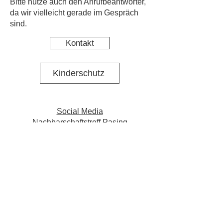
​Bitte nutze auch den Anrufbeantworter,
da wir vielleicht gerade im Gespräch
sind.
Kontakt
Kinderschutz
Social Media
Nachbarschaftstreff Pasing
Social Media Projekt N·E·St