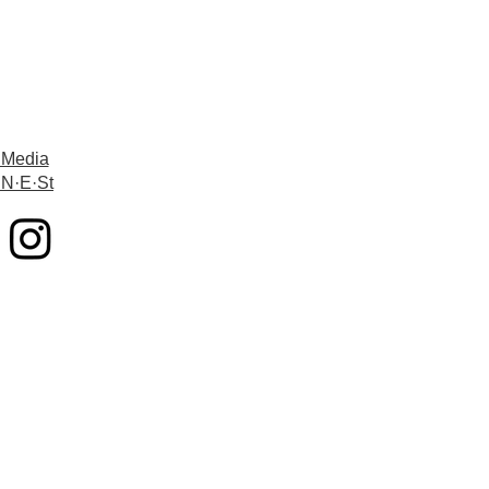
 Media
 N·E·St