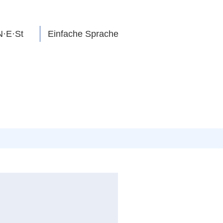
N·E·St
Einfache Sprache