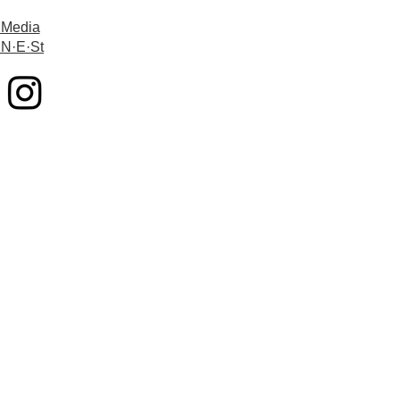
 Media
 N·E·St