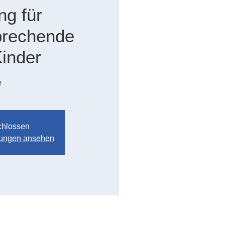
ng für
prechende
Kinder
e
chlossen
ltungen ansehen