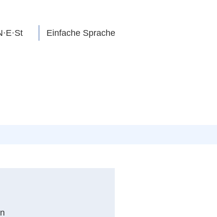
N·E·St
Einfache Sprache
n