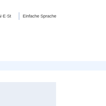
N·E·St
Einfache Sprache