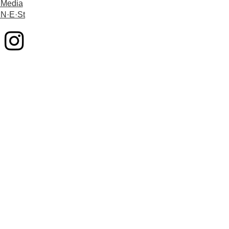
 Media
 N·E·St