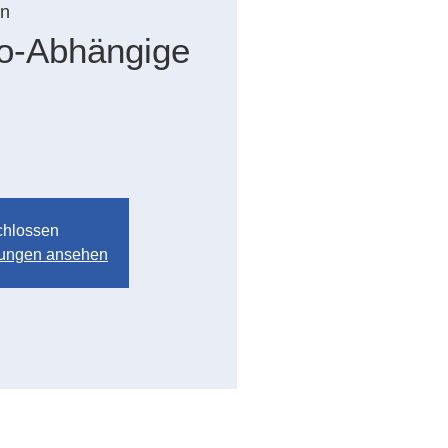
n
o-Abhängige
chlossen
ltungen ansehen