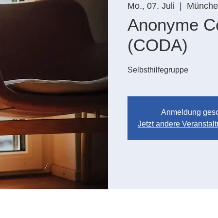
Mo., 07. Juli
  |  
Münche
Anonyme C
(CODA)
Selbsthilfegruppe
Anmeldung ges
Jetzt andere Veransta